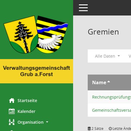
Toggle navigation
Gremien
Alle Daten
V
Name
Rechnungsprüfungs
Startseite
Gemeinschaftsvers
Kalender
Organisation
2 Sätze
Letzte Ände