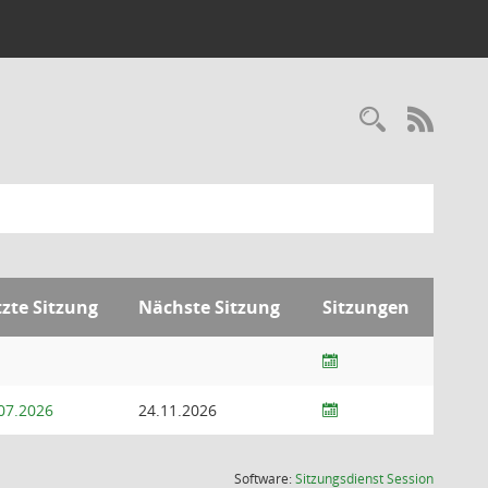
RSS-
tzte Sitzung
Nächste Sitzung
Sitzungen
07.2026
24.11.2026
(Wird in
Software:
Sitzungsdienst
Session