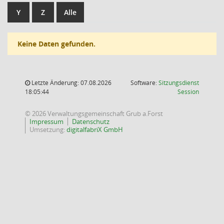
Y
Z
Alle
Keine Daten gefunden.
Letzte Änderung: 07.08.2026
Software:
Sitzungsdienst
(Wird in
18:05:44
Session
© 2026 Verwaltungsgemeinschaft Grub a.Forst
Impressum
Datenschutz
Umsetzung:
digitalfabriX GmbH