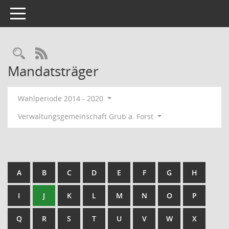
Toggle navigation
RSS-Feed
Mandatsträger
Wahlperiode 2014 - 2020
Verwaltungsgemeinschaft Grub a. Forst
A
B
C
D
E
F
G
H
I
J
K
L
M
N
O
P
Q
R
S
T
U
V
W
X