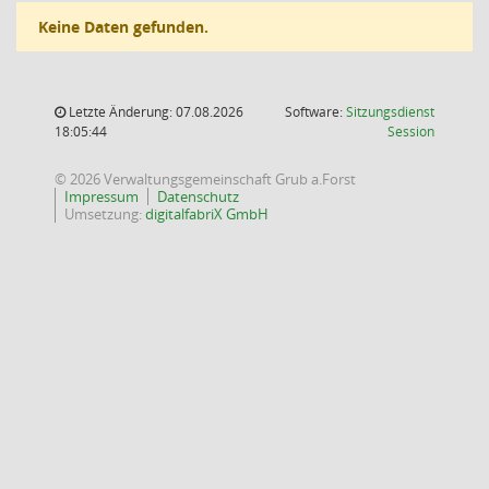
Keine Daten gefunden.
Letzte Änderung: 07.08.2026
Software:
Sitzungsdienst
(Wird in
18:05:44
Session
© 2026 Verwaltungsgemeinschaft Grub a.Forst
Impressum
Datenschutz
Umsetzung:
digitalfabriX GmbH